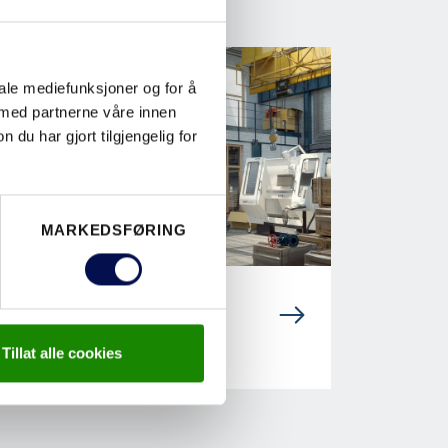
iale mediefunksjoner og for å
 med partnerne våre innen
u har gjort tilgjengelig for
MARKEDSFØRING
DØRLØSNINGER TIL
INDUSTRIBYGG
Tillat alle cookies