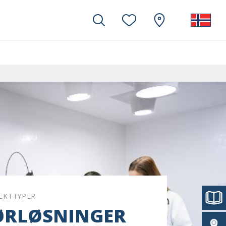
EKTTYPER
ØRLØSNINGER