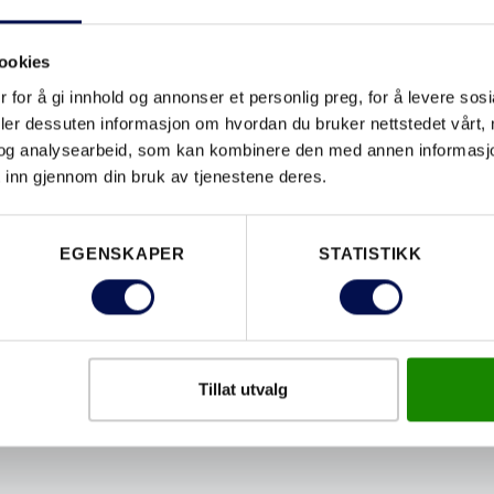
ookies
 for å gi innhold og annonser et personlig preg, for å levere sos
deler dessuten informasjon om hvordan du bruker nettstedet vårt,
og analysearbeid, som kan kombinere den med annen informasjon d
 inn gjennom din bruk av tjenestene deres.
EGENSKAPER
STATISTIKK
DØRLØSNINGER TIL
ARENAER OG
KONFERANSESENTER
Tillat utvalg