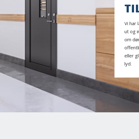
TI
Vi har
ut og 
om døre
offentl
eller g
lyd.