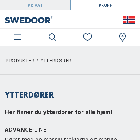
SWEDOOR NAVIGATION
PRIVAT
PROFF
PRODUKTER
YTTERDØRER
YTTERDØRER
Her finner du ytterdører for alle hjem!
ADVANCE
-LINE
Dører med en massiv trekjerne og mange