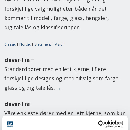
forskjelllige valgmuligheter både når det
kommer til modell, farge, glass, hengsler,
digitale lås og klassifiseringer.
Classic
|
Nordic
|
Statement
|
Vision
clever
-line
+
Standarddører med en lett kjerne, i flere
forskjelllige designs og med tilvalg som farge,
glass og digitale lås.
→
clever
-line
Våre enkleste dører med en lett kjerne, som kun
fås i standard hvit samt uten andre tilvalg.
→