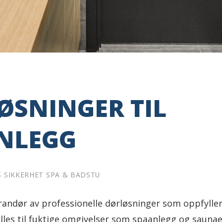
ØSNINGER TIL
NLEGG
 SIKKERHET SPA & BADSTU
randør av professionelle dørløsninger som oppfylle
lles til fuktige omgivelser som spaanlegg og saunae