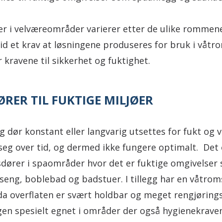
er i velværeområder varierer etter de ulike rommen
ltid et krav at løsningene produseres for bruk i våtro
 kravene til sikkerhet og fuktighet.
ER TIL FUKTIGE MILJØER
g dør konstant eller langvarig utsettes for fukt og v
seg over tid, og dermed ikke fungere optimalt. Det e
dører i spaområder hvor det er fuktige omgivelser
seng, boblebad og badstuer. I tillegg har en våtr
da overflaten er svært holdbar og meget rengjøring
gen spesielt egnet i områder der også hygienekrave