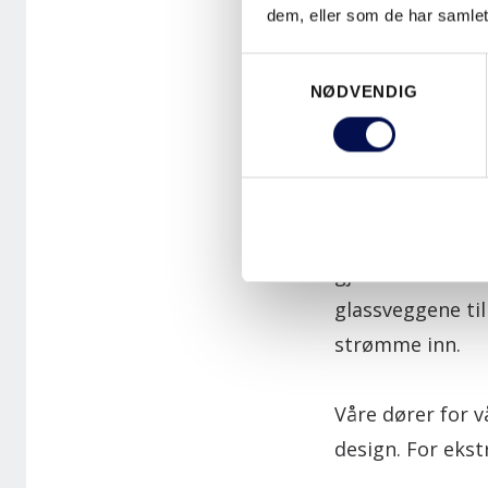
dem, eller som de har samlet
Consent
NØDVENDIG
Selection
GLASSPARTI
I mange spaanle
gjestene kan se 
glassveggene til
strømme inn.
Våre dører for v
design. For ekst