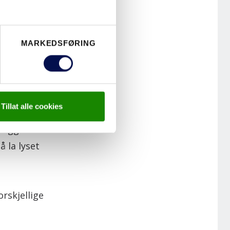
MARKEDSFØRING
Tillat alle cookies
partier
, slik at
llegg bidrar
 la lyset
orskjellige