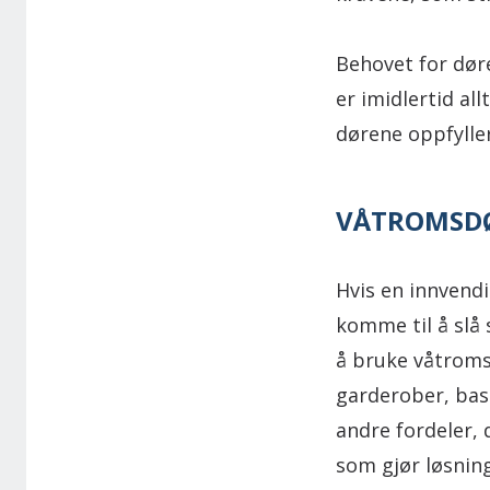
Behovet for dør
er imidlertid al
dørene oppfyller
VÅTROMSDØR
Hvis en innvendi
komme til å slå 
å bruke våtroms
garderober, bas
andre fordeler, 
som gjør løsnin