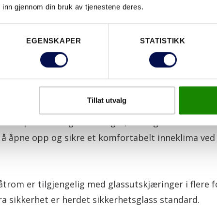
 inn gjennom din bruk av tjenestene deres.
EGENSKAPER
STATISTIKK
ER TIL SPAAVDELINGEN
Tillat utvalg
gg velges ofte innvendige dører med glass og
glass
inn i spaets mange bassenger, bad og badstuer. I ti
 å åpne opp og sikre et komfortabelt inneklima ved å
åtrom er tilgjengelig med glassutskjæringer i flere f
ra sikkerhet er herdet sikkerhetsglass standard.