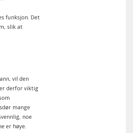
es funksjon. Det
m, slik at
ann, vil den
r derfor viktig
 som
omsdør mange
svennlig, noe
ne er høye.