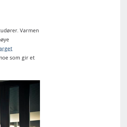
studører. Varmen
høye
arget
 noe som gir et