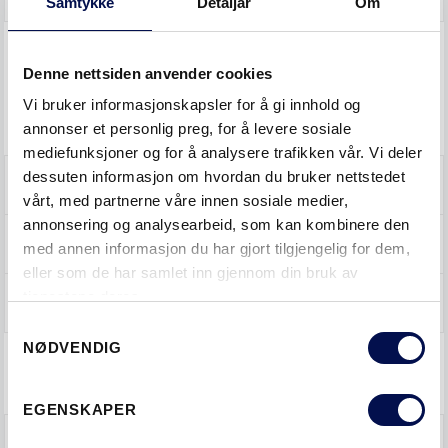
Samtykke
Detaljar
Om
SWEDOOR INNVENDIGE,
Denne nettsiden anvender cookies
UKLASSIFISERTE OG KLASSIFISERTE
Vi bruker informasjonskapsler for å gi innhold og
KARMER & TERSKLER
annonser et personlig preg, for å levere sosiale
mediefunksjoner og for å analysere trafikken vår. Vi deler
dessuten informasjon om hvordan du bruker nettstedet
TREKARM UTEN TERSKEL
vårt, med partnerne våre innen sosiale medier,
annonsering og analysearbeid, som kan kombinere den
RC3 TREKARM UTEN TERSKEL
med annen informasjon du har gjort tilgjengelig for dem,
eller som de har samlet inn gjennom din bruk av
tjenestene deres.
TRETERSKLER
Consent
NØDVENDIG
Selection
SWEDOOR YTTERDØRER
EGENSKAPER
ADVANCE-LINE