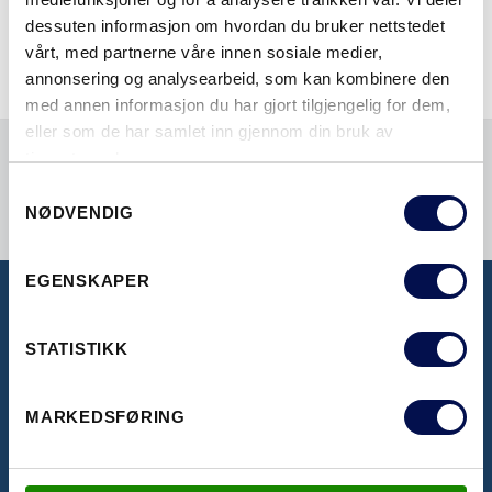
eller pardør i nesten alle varianter.
dessuten informasjon om hvordan du bruker nettstedet
vårt, med partnerne våre innen sosiale medier,
annonsering og analysearbeid, som kan kombinere den
med annen informasjon du har gjort tilgjengelig for dem,
eller som de har samlet inn gjennom din bruk av
tjenestene deres.
Consent
NØDVENDIG
Selection
EGENSKAPER
BROSJYRER
STATISTIKK
Her kan du se våre inspirerende brosjyrer
MARKEDSFØRING
LAST NED