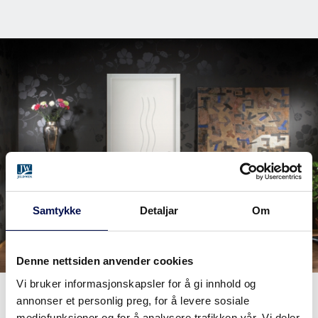
Samtykke
Detaljar
Om
Denne nettsiden anvender cookies
Vi bruker informasjonskapsler for å gi innhold og
annonser et personlig preg, for å levere sosiale
Alle dørene tilbys som enkeldør og skyvedør, samt med skåtedør
mediefunksjoner og for å analysere trafikken vår. Vi deler