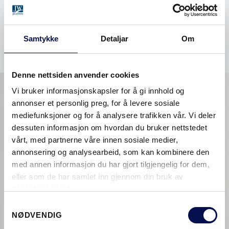
Arv
|
Format
|
Plan
|
Sekel
|
Tid
Samtykke
Detaljar
Om
Denne nettsiden anvender cookies
Vi bruker informasjonskapsler for å gi innhold og
annonser et personlig preg, for å levere sosiale
mediefunksjoner og for å analysere trafikken vår. Vi deler
dessuten informasjon om hvordan du bruker nettstedet
vårt, med partnerne våre innen sosiale medier,
annonsering og analysearbeid, som kan kombinere den
med annen informasjon du har gjort tilgjengelig for dem,
eller som de har samlet inn gjennom din bruk av
tjenestene deres.
Consent
NØDVENDIG
Selection