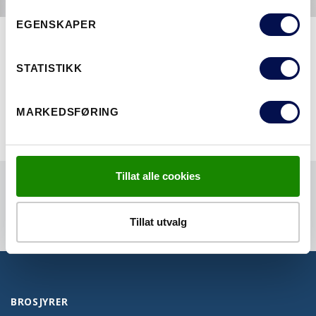
EGENSKAPER
SØK ALLE SERIER
STATISTIKK
MARKEDSFØRING
Tillat alle cookies
Tillat utvalg
BROSJYRER