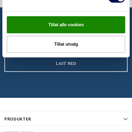
Tillat alle cookies
BROSJYRER
Her kan du se våre inspirerende brosjyrer
Tillat utvalg
LAST NED
PRODUKTER