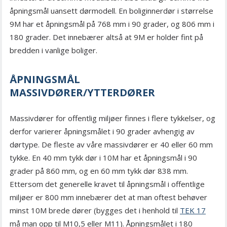
åpningsmål uansett dørmodell. En boliginnerdør i størrelse
9M har et åpningsmål på 768 mm i 90 grader, og 806 mm i
180 grader. Det innebærer altså at 9M er holder fint på
bredden i vanlige boliger.
ÅPNINGSMÅL
MASSIVDØRER/YTTERDØRER
Massivdører for offentlig miljøer finnes i flere tykkelser, og
derfor varierer åpningsmålet i 90 grader avhengig av
dørtype. De fleste av våre massivdører er 40 eller 60 mm
tykke. En 40 mm tykk dør i 10M har et åpningsmål i 90
grader på 860 mm, og en 60 mm tykk dør 838 mm.
Ettersom det generelle kravet til åpningsmål i offentlige
miljøer er 800 mm innebærer det at man oftest behøver
minst 10M brede dører (bygges det i henhold til
TEK 17
må man opp til M10,5 eller M11). Åpningsmålet i 180