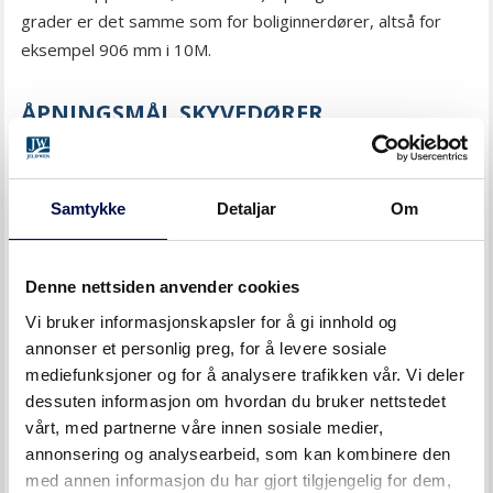
grader er det samme som for boliginnerdører, altså for
eksempel 906 mm i 10M.
ÅPNINGSMÅL SKYVEDØRER
Med skyvedører er det viktig å være oppmerksom på
åpningsmålet i de tilfeller der døren skal kunne låses. Også
Samtykke
Detaljar
Om
her angir vi derfor to ulike åpningsmål, et uten lås og et
med lås. Det skiller 80 mm mellom de to, hvilket innebærer
at man oftest behøver å gå opp en størrelse på bredden
Denne nettsiden anvender cookies
når døren skal utstyres med lås.
Vi bruker informasjonskapsler for å gi innhold og
annonser et personlig preg, for å levere sosiale
Åpningsmålet er ulikt for innfelt og utenpåliggende
mediefunksjoner og for å analysere trafikken vår. Vi deler
skyvedører. En innfelt skyvedør i 10M har et åpningsmål på
dessuten informasjon om hvordan du bruker nettstedet
907 mm uten lås og 827 mm med lås. En utenpåliggende
vårt, med partnerne våre innen sosiale medier,
skyvedør har åpningsmål 930 mm uten lås og 850 mm med
annonsering og analysearbeid, som kan kombinere den
lås.
med annen informasjon du har gjort tilgjengelig for dem,