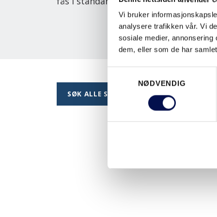
fås i standard hvit samt uten andre til
Vi bruker informasjonskapsler
analysere trafikken vår. Vi 
sosiale medier, annonsering 
dem, eller som de har samlet
Consent
NØDVENDIG
Selection
SØK ALLE SERIER