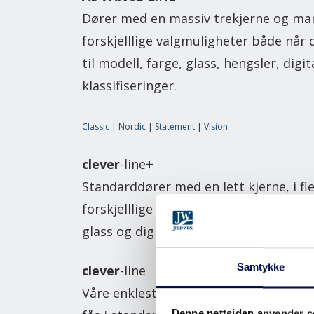
Dører med en massiv trekjerne og ma
forskjelllige valgmuligheter både nå
til modell, farge, glass, hengsler, digit
klassifiseringer.
Classic
|
Nordic
|
Statement
|
Vision
clever
-line
+
Standarddører med en lett kjerne, i fl
forskjelllige designs og med tilvalg so
glass og digitale lås.
→
Samtykke
clever
-line
Våre enkleste dører med en lett kjern
Denne nettsiden anvender c