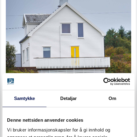
Samtykke
Detaljar
Om
STORM er utviklet for å motstå både sterk vind,
drivregn, svingninger i temperatur, luftfuktighet, og ikke
Denne nettsiden anvender cookies
minst saltvann. I tillegg er den ekstra godt isolert, slik at
Vi bruker informasjonskapsler for å gi innhold og
varmen holder seg inne. Tilvalget kan fås til flere ulike