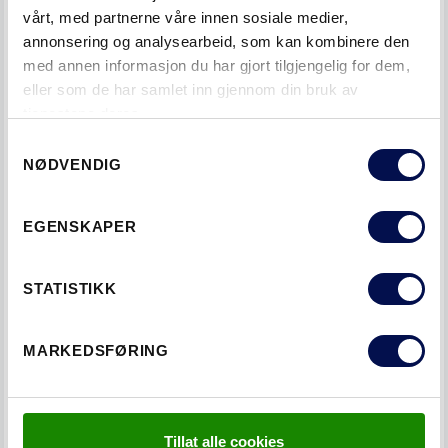
vårt, med partnerne våre innen sosiale medier,
annonsering og analysearbeid, som kan kombinere den
med annen informasjon du har gjort tilgjengelig for dem,
eller som de har samlet inn gjennom din bruk av
tjenestene deres.
Consent
NØDVENDIG
Selection
EGENSKAPER
Dørene i SUPERIOR collection er tilpasset boliger
hvor det legges stor vekt på materialer og design. Dette
STATISTIKK
er dører som er mye mer enn bare romdeler, og som har
mulighet til å tilføre noe ekstra til et interiør.
MARKEDSFØRING
Tillat alle cookies