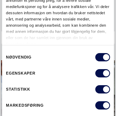
annonser et personlig preg, for å levere sosiale
mediefunksjoner og for å analysere trafikken vår. Vi deler
Øvrige spørsmål
dessuten informasjon om hvordan du bruker nettstedet
Garanti og reklamasjon
vårt, med partnerne våre innen sosiale medier,
annonsering og analysearbeid, som kan kombinere den
med annen informasjon du har gjort tilgjengelig for dem,
eller som de har samlet inn gjennom din bruk av
tjenestene deres.
Consent
NØDVENDIG
Selection
EGENSKAPER
STATISTIKK
MARKEDSFØRING