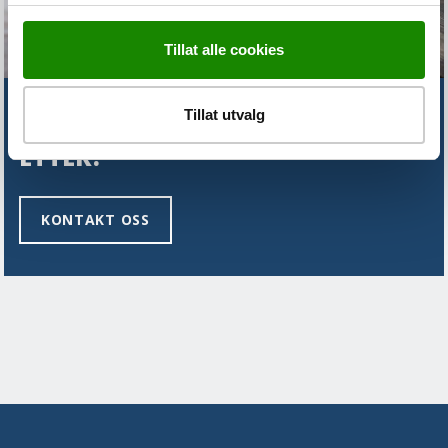
Tillat alle cookies
Tillat utvalg
FINNER DU IKKE DET DU LETER
ETTER?
KONTAKT OSS