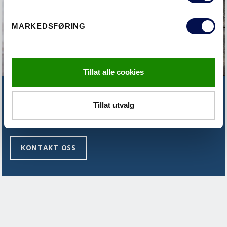
MARKEDSFØRING
Tillat alle cookies
FINNER DU IKKE DET DU LETER
Tillat utvalg
ETTER?
KONTAKT OSS