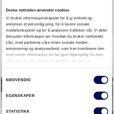
Måle
Denne nettsiden anvender cookies
Montere
Vi bruker informasjonskapsler for å gi innhold og
annonser et personlig preg, for å levere sosiale
Vedlikehold
mediefunksjoner og for å analysere trafikken vår. Vi deler
dessuten informasjon om hvordan du bruker nettstedet
vårt, med partnerne våre innen sosiale medier,
GENERELT
annonsering og analysearbeid, som kan kombinere den
med annen informasjon du har gjort tilgjengelig for dem,
eller som de har samlet inn gjennom din bruk av
tjenestene deres.
Consent
NØDVENDIG
Selection
EGENSKAPER
STATISTIKK