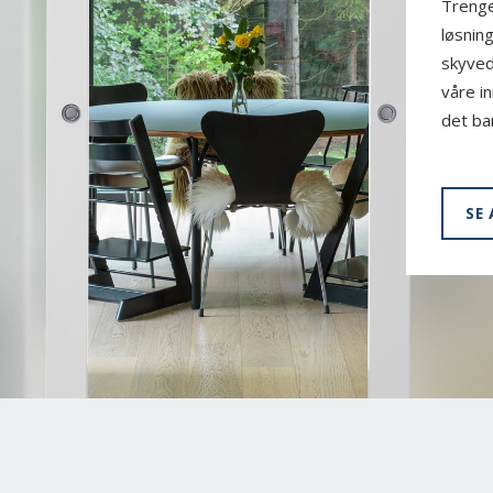
Trenge
løsnin
skyved
våre i
det ba
SE