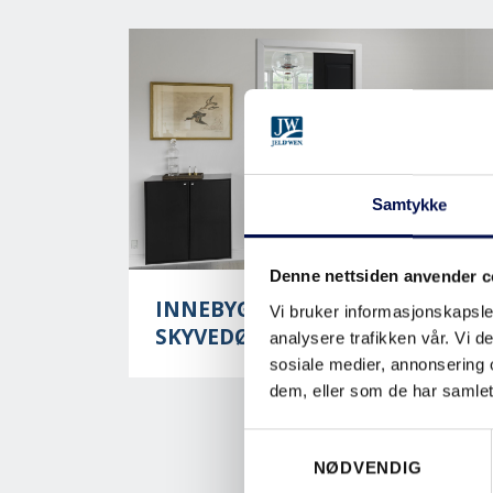
Samtykke
Denne nettsiden anvender c
INNEBYGDE
Vi bruker informasjonskapsler
SKYVEDØRSLØSNINGER
analysere trafikken vår. Vi 
sosiale medier, annonsering 
dem, eller som de har samlet
Consent
NØDVENDIG
Selection