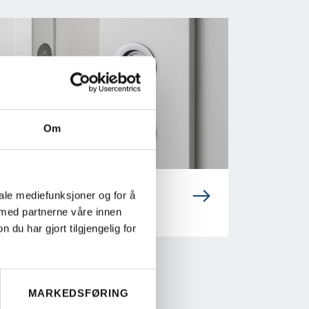
Om
SKYVEDØRSBESLAG
iale mediefunksjoner og for å
 med partnerne våre innen
u har gjort tilgjengelig for
MARKEDSFØRING