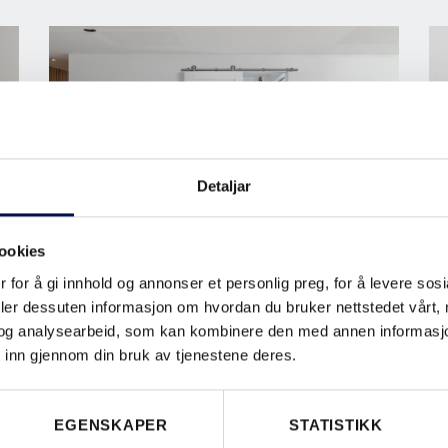
Detaljar
ookies
UTENPÅLIGGENDE
 for å gi innhold og annonser et personlig preg, for å levere sos
SKYVEDØRSLØSNINGER
deler dessuten informasjon om hvordan du bruker nettstedet vårt,
og analysearbeid, som kan kombinere den med annen informasjon d
 inn gjennom din bruk av tjenestene deres.
EGENSKAPER
STATISTIKK