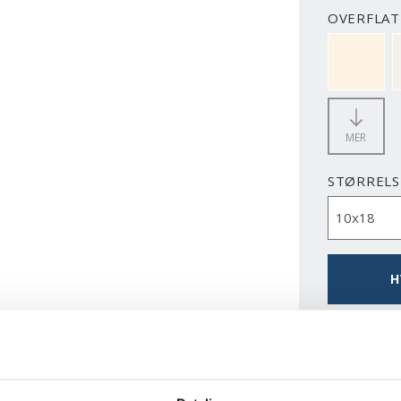
OVERFLATE
NCS S050
MER
STØRRELS
H
LAST N