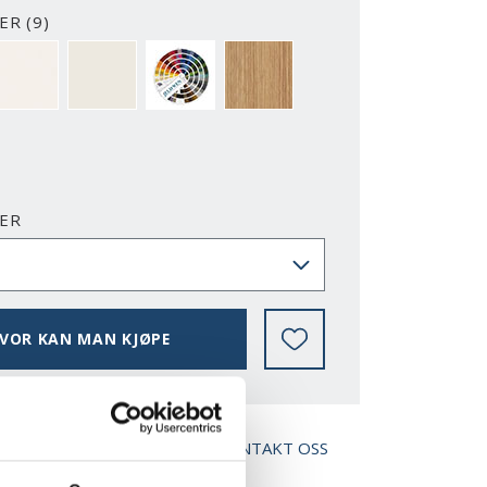
R (9)
2-Y
NCS S0500-N
RAL 9010
NESTEN ALLE NCS S OG RAL FARGER
EIK
ER
VOR KAN MAN KJØPE
ED BROSJYRE
KONTAKT OSS