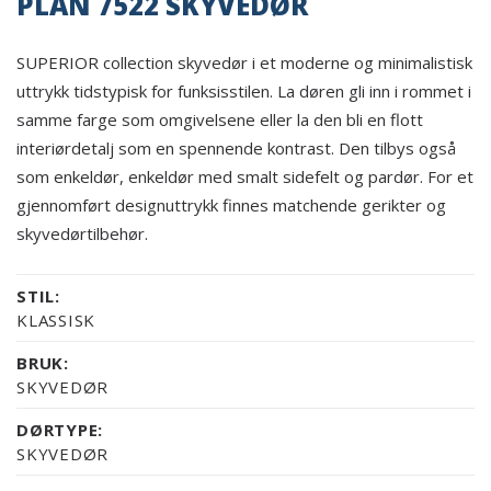
PLAN 7522 SKYVEDØR
SUPERIOR collection skyvedør i et moderne og minimalistisk
uttrykk tidstypisk for funksisstilen. La døren gli inn i rommet i
samme farge som omgivelsene eller la den bli en flott
interiørdetalj som en spennende kontrast. Den tilbys også
som enkeldør, enkeldør med smalt sidefelt og pardør. For et
gjennomført designuttrykk finnes matchende gerikter og
skyvedørtilbehør.
STIL:
KLASSISK
BRUK:
SKYVEDØR
DØRTYPE:
SKYVEDØR