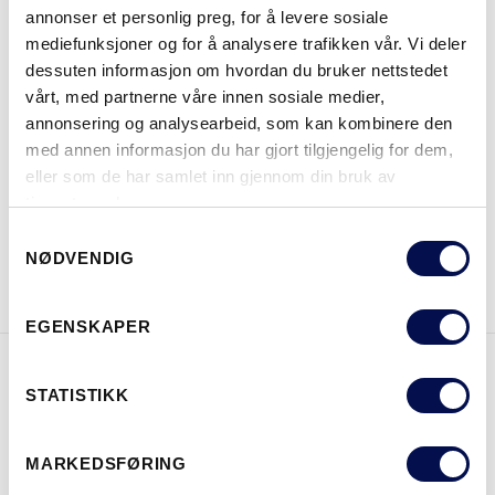
annonser et personlig preg, for å levere sosiale
STØRRELSER
mediefunksjoner og for å analysere trafikken vår. Vi deler
dessuten informasjon om hvordan du bruker nettstedet
vårt, med partnerne våre innen sosiale medier,
annonsering og analysearbeid, som kan kombinere den
med annen informasjon du har gjort tilgjengelig for dem,
HVOR KAN MAN KJØPE
eller som de har samlet inn gjennom din bruk av
tjenestene deres.
Consent
LAST NED BROSJYRE
KONTAKT OSS
NØDVENDIG
Selection
EGENSKAPER
STATISTIKK
EGENSKAPER
MARKEDSFØRING