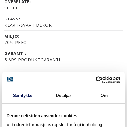
OVERFLATE:
SLETT
GLASS:
KLART/SVART DEKOR
MILJØ:
70% PEFC
GARANTI:
5 ÅRS PRODUKTGARANTI
OVERFLATER (10)
NESTEN ALLE NCS S OG RAL FARGER
EIK UBEHANDLET
EIK
VALNØTT UBEHANDLET
VALNØTT
Samtykke
Detaljar
Om
Denne nettsiden anvender cookies
MER
Vi bruker informasjonskapsler for å gi innhold og