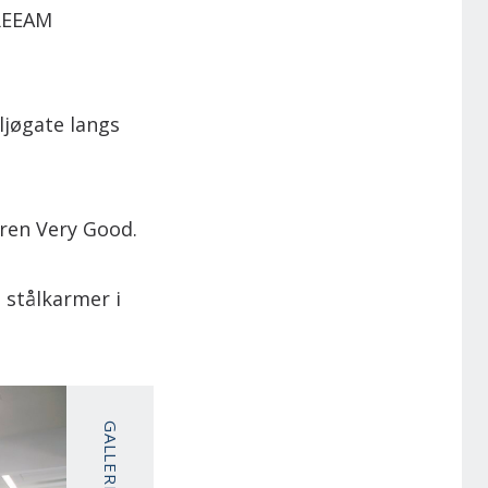
BREEAM
iljøgate langs
eren Very Good.
g stålkarmer i
GALLERI