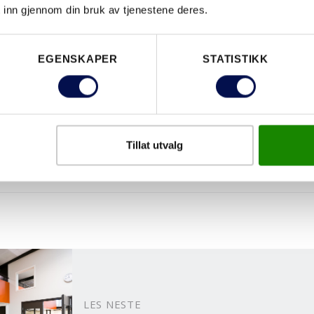
LINK Arkitektur AS
 inn gjennom din bruk av tjenestene deres.
Oslo
EGENSKAPER
STATISTIKK
BYGGEPERIODE
2013-2015
R
Skanska
Oslo kommune
Tillat utvalg
Klassifiserte brann-/lyddører samt stå
LES NESTE