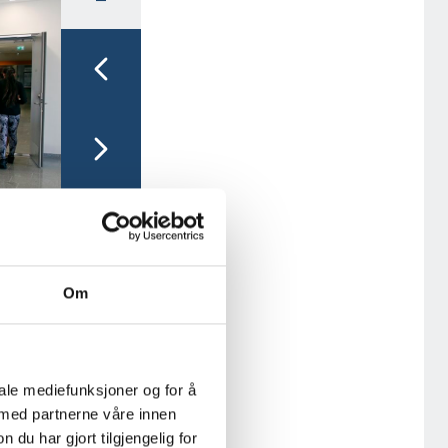
1/15
Om
iale mediefunksjoner og for å
 med partnerne våre innen
u har gjort tilgjengelig for