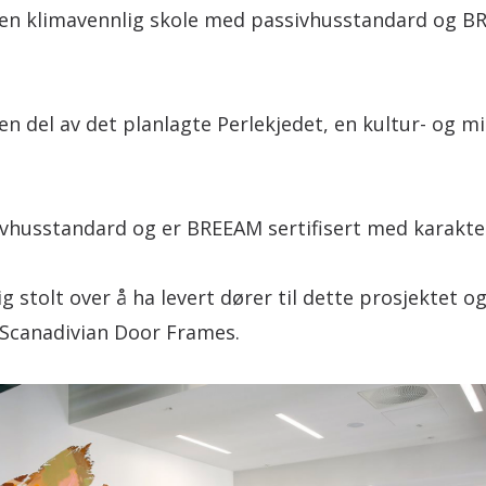
r en klimavennlig skole med passivhusstandard og 
 en del av det planlagte Perlekjedet, en kultur- og m
sivhusstandard og er BREEAM sertifisert med karakt
g stolt over å ha levert dører til dette prosjektet o
Scanadivian Door Frames.