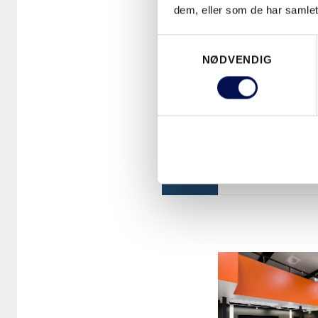
ARKITEKT
dem, eller som de har samlet
BELIGGENHET
Consent
NØDVENDIG
Selection
PROJEKTETS 
ENTREPRENØ
FAKTA
BYGGHERRE
DØRER