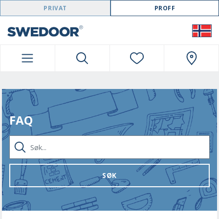
SWEDOOR NAVIGATION
PRIVAT
PROFF
FAQ
SØK...
SØK