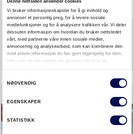
Denne nettsiden anvender cookies
Vi bruker informasjonskapsler for å gi innhold og
GENERELT
annonser et personlig preg, for å levere sosiale
mediefunksjoner og for å analysere trafikken vår. Vi deler
BIM OG DWG
dessuten informasjon om hvordan du bruker nettstedet
vårt, med partnerne våre innen sosiale medier,
Lås og sylinder
annonsering og analysearbeid, som kan kombinere den
med annen informasjon du har gjort tilgjengelig for dem,
Montering
eller som de har samlet inn gjennom din bruk av
tjenestene deres.
Consent
NØDVENDIG
Selection
EGENSKAPER
STATISTIKK