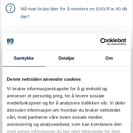
Må man bruke kiler for å montere en Ei30/R`w 40 db
dør?
DEL DETTE MED EN VENN
Samtykke
Detaljar
Om
SØK I EMNER
Denne nettsiden anvender cookies
TREDØRER
Vi bruker informasjonskapsler for å gi innhold og
annonser et personlig preg, for å levere sosiale
DOKUMENTASJON
mediefunksjoner og for å analysere trafikken vår. Vi deler
dessuten informasjon om hvordan du bruker nettstedet
GENERELT
vårt, med partnerne våre innen sosiale medier,
annonsering og analysearbeid, som kan kombinere den
med annen informasjon du har gjort tilgjengelig for dem,
BIM og DWG