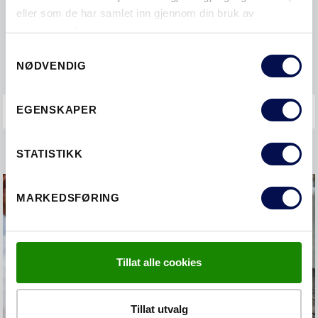
eller som de har samlet inn gjennom din bruk av
Lås og sylinder
tjenestene deres.
Consent
Montering
NØDVENDIG
Selection
EGENSKAPER
STATISTIKK
MARKEDSFØRING
Tillat alle cookies
Tillat utvalg