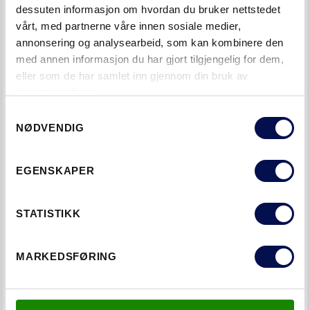
dessuten informasjon om hvordan du bruker nettstedet
– Tidligere hadde ikke tegninger eller 3D-modeller direkte
vårt, med partnerne våre innen sosiale medier,
kobling til virkeligheten. Det får man først når man bruker
annonsering og analysearbeid, som kan kombinere den
produktspesifikke objekter i BIM-modellene. Målet er at
med annen informasjon du har gjort tilgjengelig for dem,
BIM-modellen skal fungere som en ubrutt
eller som de har samlet inn gjennom din bruk av
informasjonskjede: en levende database som stadig
tjenestene deres.
oppdateres under hele livssyklusen til bygningen, sier
Consent
Nyström.
NØDVENDIG
Selection
EGENSKAPER
STATISTIKK
MARKEDSFØRING