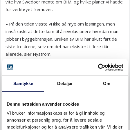
vite hva Swedoor mente om BIM, og hvilke planer vi hadde
for verktøyet fremover.
– På den tiden visste vi ikke så mye om løsningen, men
innså raskt at dette kom til å revolusjonere hvordan man
jobber i byggebransjen. Bruken av BIM har skutt fart de
siste tre årene, selv om det har eksistert i flere tiår
allerede, sier Nyström.
I dag bruker 96 prosent av arkitektene BIM i prosjekter,
ifølge en undersøkelse Kantar TNS gjorde på oppdrag fra
Arkitektbedriftene i 2017.
Samtykke
Detaljar
Om
BIM sikrer god arbeidsflyt, og gjør at arkitektene kan jobbe
Denne nettsiden anvender cookies
mer effektivt. Slik unngår de å bruke mye tid på
administrative oppgaver, og frigjør tid til å gjøre det de er
Vi bruker informasjonskapsler for å gi innhold og
annonser et personlig preg, for å levere sosiale
best på: å skape bygninger og være kreative.
mediefunksjoner og for å analysere trafikken vår. Vi deler