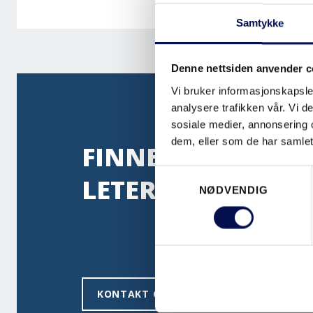
Samtykke
Denne nettsiden anvender c
Vi bruker informasjonskapsler
analysere trafikken vår. Vi 
sosiale medier, annonsering 
dem, eller som de har samlet
FINNER DU IKKE D
Consent
LETER ETTER?
NØDVENDIG
Selection
KONTAKT OSS