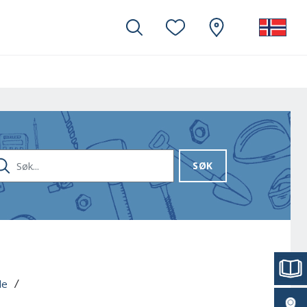
K...
SØK
le
 / 