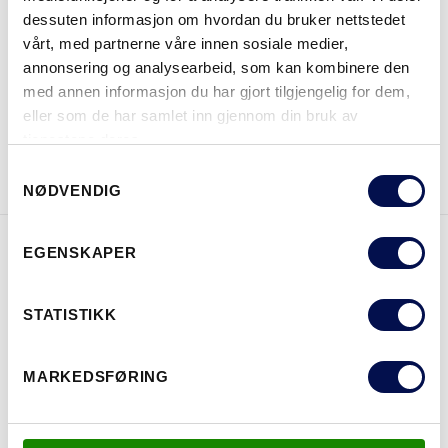
dessuten informasjon om hvordan du bruker nettstedet
vårt, med partnerne våre innen sosiale medier,
HVOR KAN MAN KJØPE
annonsering og analysearbeid, som kan kombinere den
med annen informasjon du har gjort tilgjengelig for dem,
eller som de har samlet inn gjennom din bruk av
tjenestene deres.
LAST NED BROSJYRE
KONTAKT OSS
Consent
NØDVENDIG
Selection
EGENSKAPER
EGENSKAPER
STATISTIKK
MARKEDSFØRING