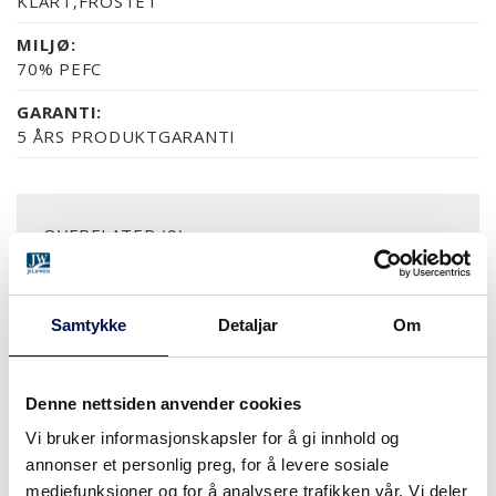
KLART,FROSTET
MILJØ:
70% PEFC
GARANTI:
5 ÅRS PRODUKTGARANTI
OVERFLATER (9)
NCS S0502-Y
NCS S0500-N
RAL 9010
NESTEN ALLE NCS S OG 
EIK
Samtykke
Detaljar
Om
MER
Denne nettsiden anvender cookies
STØRRELSER
Vi bruker informasjonskapsler for å gi innhold og
annonser et personlig preg, for å levere sosiale
mediefunksjoner og for å analysere trafikken vår. Vi deler