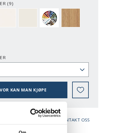
R (9)
2-Y
NCS S0500-N
RAL 9010
NESTEN ALLE NCS S OG RAL FARGER
EIK
ER
VOR KAN MAN KJØPE
ED BROSJYRE
KONTAKT OSS
Om