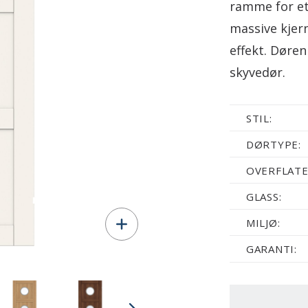
ramme for et
massive kjer
effekt. Døre
skyvedør.
STIL:
DØRTYPE:
OVERFLATE
GLASS:
MILJØ:
GARANTI: