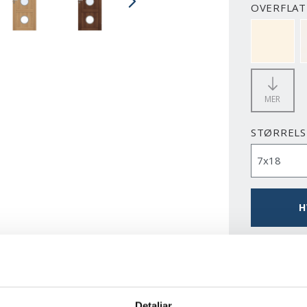
OVERFLATE
NCS S050
MER
STØRRELS
H
LAST N
Detaljar