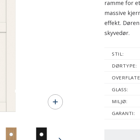
ramme for et
massive kjer
effekt. Døre
skyvedør.
STIL:
DØRTYPE:
OVERFLATE
GLASS:
MILJØ:
GARANTI: