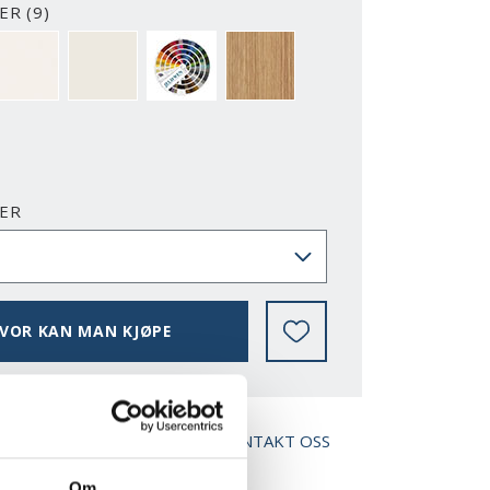
R (9)
2-Y
NCS S0500-N
RAL 9010
NESTEN ALLE NCS S OG RAL FARGER
EIK
ER
VOR KAN MAN KJØPE
ED BROSJYRE
KONTAKT OSS
Om