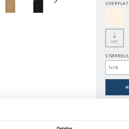
OVERFLATE
NCS S050
MER
STØRRELS
H
LAST N
Detaljar