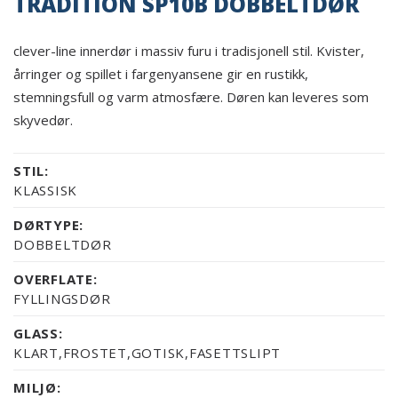
TRADITION SP10B DOBBELTDØR
clever-line innerdør i massiv furu i tradisjonell stil. Kvister,
årringer og spillet i fargenyansene gir en rustikk,
stemningsfull og varm atmosfære. Døren kan leveres som
skyvedør.
STIL:
KLASSISK
DØRTYPE:
DOBBELTDØR
OVERFLATE:
FYLLINGSDØR
GLASS:
KLART,FROSTET,GOTISK,FASETTSLIPT
MILJØ: