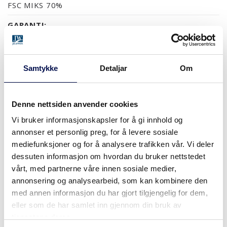
FSC MIKS 70%
GARANTI:
5 ÅRS PRODUKTGARANTI
Samtykke
Detaljar
Om
OVERFLATER (3)
FURU UBEHANDLET
FURU KLARLAKK
Denne nettsiden anvender cookies
Vi bruker informasjonskapsler for å gi innhold og
annonser et personlig preg, for å levere sosiale
STØRRELSER
mediefunksjoner og for å analysere trafikken vår. Vi deler
dessuten informasjon om hvordan du bruker nettstedet
vårt, med partnerne våre innen sosiale medier,
annonsering og analysearbeid, som kan kombinere den
med annen informasjon du har gjort tilgjengelig for dem,
HVOR KAN MAN KJØPE
eller som de har samlet inn gjennom din bruk av
tjenestene deres.