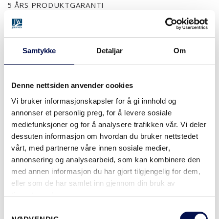
5 ÅRS PRODUKTGARANTI
OVERFLATER (3)
Samtykke
Detaljar
Om
FURU UBEHANDLET
FURU KLARLAKK
Denne nettsiden anvender cookies
Vi bruker informasjonskapsler for å gi innhold og
STØRRELSER
annonser et personlig preg, for å levere sosiale
mediefunksjoner og for å analysere trafikken vår. Vi deler
dessuten informasjon om hvordan du bruker nettstedet
vårt, med partnerne våre innen sosiale medier,
HVOR KAN MAN KJØPE
annonsering og analysearbeid, som kan kombinere den
med annen informasjon du har gjort tilgjengelig for dem,
eller som de har samlet inn gjennom din bruk av
tjenestene deres.
LAST NED BROSJYRE
KONTAKT OSS
Consent