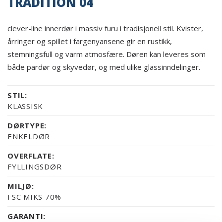
TRADITION 04
clever-line innerdør i massiv furu i tradisjonell stil. Kvister,
årringer og spillet i fargenyansene gir en rustikk,
stemningsfull og varm atmosfære. Døren kan leveres som
både pardør og skyvedør, og med ulike glassinndelinger.
STIL:
KLASSISK
DØRTYPE:
ENKELDØR
OVERFLATE:
FYLLINGSDØR
MILJØ:
FSC MIKS 70%
GARANTI: