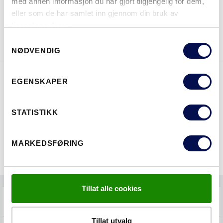
med annen informasjon du har gjort tilgjengelig for dem,
eller som de har samlet inn gjennom din bruk av
tjenestene deres.
LAST NED BROSJYRE
KONTAKT OSS
Consent
NØDVENDIG
Selection
EGENSKAPER
EGENSKAPER
STATISTIKK
MARKEDSFØRING
Tillat alle cookies
FAQS
Tillat utvalg