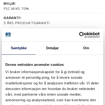
MILJØ:
FSC MIKS 70%
GARANTI:
5 ÅRS PRODUKTGARANTI
OVERFLATER (5)
Samtykke
Detaljar
Om
NCS S0502-Y
NCS S0500-N
RAL 9010
NESTEN ALLE NCS S OG 
Denne nettsiden anvender cookies
STØRRELSER
Vi bruker informasjonskapsler for å gi innhold og
annonser et personlig preg, for å levere sosiale
mediefunksjoner og for å analysere trafikken vår. Vi deler
dessuten informasjon om hvordan du bruker nettstedet
vårt, med partnerne våre innen sosiale medier,
HVOR KAN MAN KJØPE
annonsering og analysearbeid, som kan kombinere den