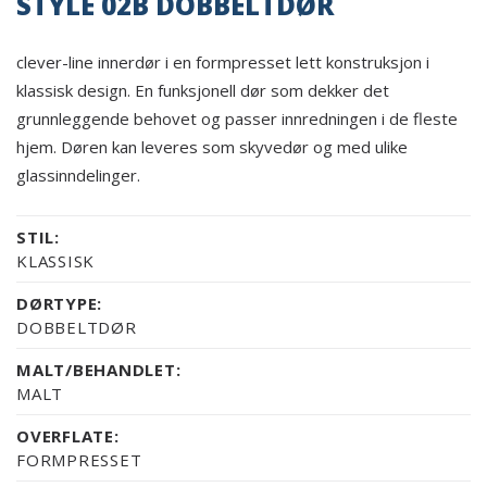
STYLE 02B DOBBELTDØR
clever-line innerdør i en formpresset lett konstruksjon i
klassisk design. En funksjonell dør som dekker det
grunnleggende behovet og passer innredningen i de fleste
hjem. Døren kan leveres som skyvedør og med ulike
glassinndelinger.
STIL:
KLASSISK
DØRTYPE:
DOBBELTDØR
MALT/BEHANDLET:
MALT
OVERFLATE:
FORMPRESSET