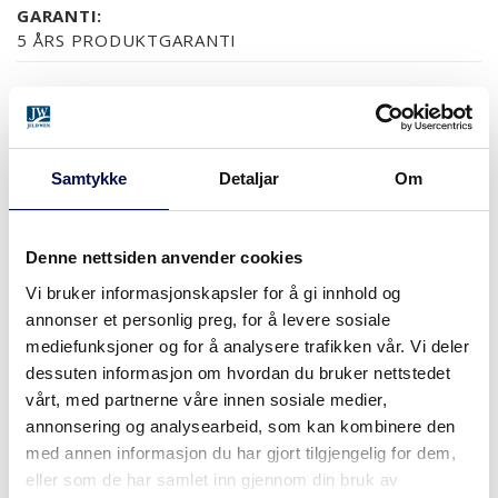
GARANTI:
5 ÅRS PRODUKTGARANTI
OVERFLATER (4)
EIK
HVITPIGMENTERT EIK
VALNØTT
BLACK OAK
Samtykke
Detaljar
Om
Denne nettsiden anvender cookies
STØRRELSER
Vi bruker informasjonskapsler for å gi innhold og
annonser et personlig preg, for å levere sosiale
mediefunksjoner og for å analysere trafikken vår. Vi deler
dessuten informasjon om hvordan du bruker nettstedet
HVOR KAN MAN KJØPE
vårt, med partnerne våre innen sosiale medier,
annonsering og analysearbeid, som kan kombinere den
med annen informasjon du har gjort tilgjengelig for dem,
eller som de har samlet inn gjennom din bruk av
LAST NED BROSJYRE
KONTAKT OSS