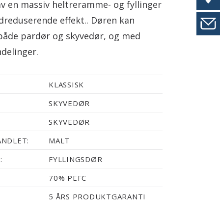
v en massiv heltreramme- og fyllinger
ydreduserende effekt.. Døren kan
både pardør og skyvedør, og med
ndelinger.
KLASSISK
SKYVEDØR
SKYVEDØR
NDLET:
MALT
:
FYLLINGSDØR
70% PEFC
5 ÅRS PRODUKTGARANTI