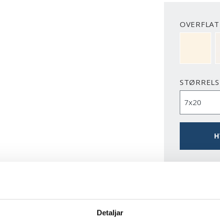
OVERFLATE
NCS S050
STØRRELS
H
LAST N
Detaljar