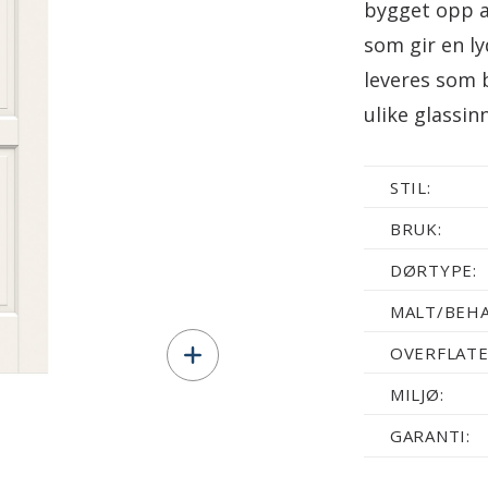
bygget opp a
som gir en l
leveres som 
ulike glassin
STIL:
BRUK:
DØRTYPE:
MALT/BEHA
OVERFLATE
MILJØ:
GARANTI: