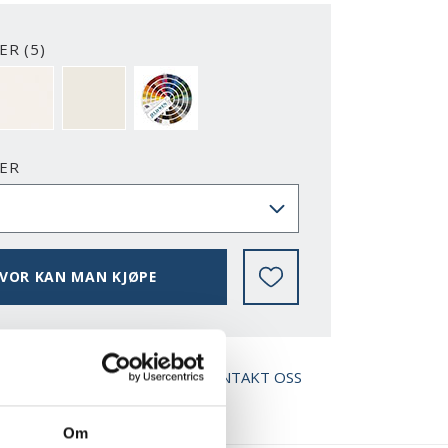
R (5)
2-Y
NCS S0500-N
RAL 9010
NESTEN ALLE NCS S OG RAL FARGER
ER
VOR KAN MAN KJØPE
ED BROSJYRE
KONTAKT OSS
Om