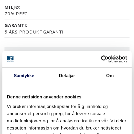
MILJØ:
70% PEFC
GARANTI:
5 ÅRS PRODUKTGARANTI
OVERFLATER (5)
NCS S0502-Y
NCS S0500-N
RAL 9010
NESTEN ALLE NCS S OG 
Samtykke
Detaljar
Om
STØRRELSER
Denne nettsiden anvender cookies
Vi bruker informasjonskapsler for å gi innhold og
annonser et personlig preg, for å levere sosiale
mediefunksjoner og for å analysere trafikken vår. Vi deler
HVOR KAN MAN KJØPE
dessuten informasjon om hvordan du bruker nettstedet