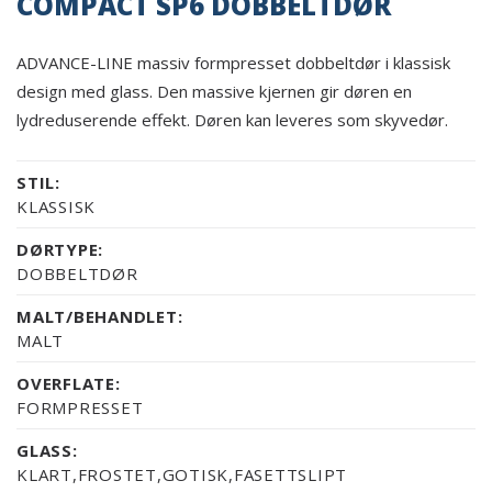
COMPACT SP6 DOBBELTDØR
ADVANCE-LINE massiv formpresset dobbeltdør i klassisk
design med glass. Den massive kjernen gir døren en
lydreduserende effekt. Døren kan leveres som skyvedør.
STIL:
KLASSISK
DØRTYPE:
DOBBELTDØR
MALT/BEHANDLET:
MALT
OVERFLATE:
FORMPRESSET
GLASS:
KLART,FROSTET,GOTISK,FASETTSLIPT