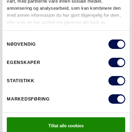
vårt, med partnerne våre innen sosiale medier,
annonsering og analysearbeid, som kan kombinere den
med annen informasjon du har gjort tilgjengelig for dem,
LAST NED BROSJYRE
KONTAKT OSS
eller som de har samlet inn gjennom din bruk av
tjenestene deres.
Consent
NØDVENDIG
Selection
EGENSKAPER
EGENSKAPER
STATISTIKK
MARKEDSFØRING
Tillat alle cookies