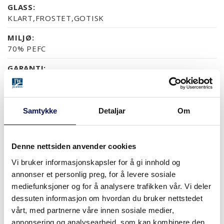
GLASS:
KLART,FROSTET,GOTISK
MILJØ:
70% PEFC
GARANTI:
5 ÅRS PRODUKTGARANTI
Samtykke
Detaljar
Om
OVERFLATER (5)
NCS S0502-Y
NCS S0500-N
RAL 9010
NESTEN ALLE NCS S OG 
Denne nettsiden anvender cookies
Vi bruker informasjonskapsler for å gi innhold og
annonser et personlig preg, for å levere sosiale
STØRRELSER
mediefunksjoner og for å analysere trafikken vår. Vi deler
dessuten informasjon om hvordan du bruker nettstedet
vårt, med partnerne våre innen sosiale medier,
annonsering og analysearbeid, som kan kombinere den