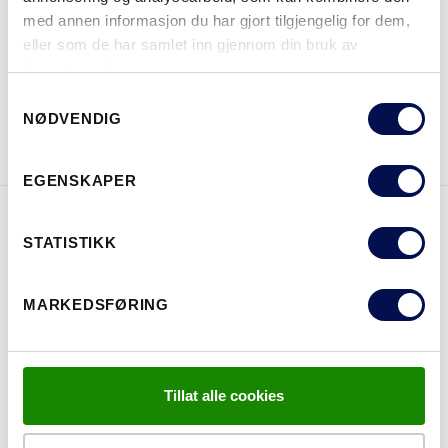
med annen informasjon du har gjort tilgjengelig for dem,
HVOR KAN MAN KJØPE
eller som de har samlet inn gjennom din bruk av
tjenestene deres.
Consent
LAST NED BROSJYRE
KONTAKT OSS
NØDVENDIG
Selection
EGENSKAPER
EGENSKAPER
STATISTIKK
MARKEDSFØRING
Tillat alle cookies