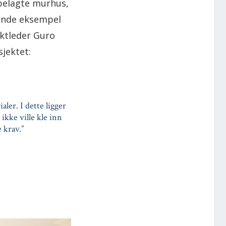
sbelagte murhus,
dende eksempel
ektleder Guro
sjektet:
ler. I dette ligger
ikke ville kle inn
 krav.”