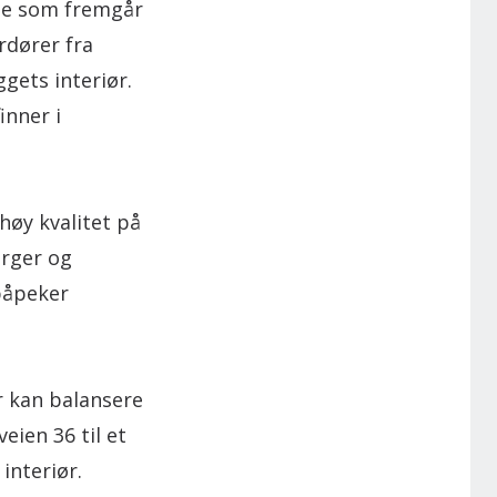
noe som fremgår
rdører fra
ggets interiør.
inner i
høy kvalitet på
arger og
 påpeker
r kan balansere
eien 36 til et
interiør.