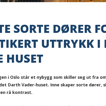
E SORTE DØRER F
TIKERT UTTRYKK I 
E HUSET
en i Oslo står et nybygg som skiller seg ut fra o
det Darth Vader-huset. Inne skaper sorte dører, s
en rå kontrast.