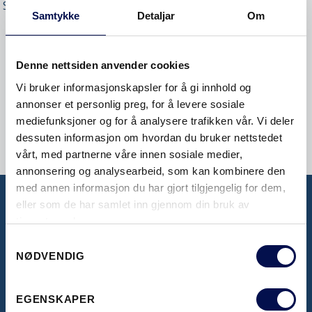
SØKEORDENE OG PRØV IGJEN.
Samtykke
Detaljar
Om
SØK I TAGS
Denne nettsiden anvender cookies
Vi bruker informasjonskapsler for å gi innhold og
annonser et personlig preg, for å levere sosiale
mediefunksjoner og for å analysere trafikken vår. Vi deler
dessuten informasjon om hvordan du bruker nettstedet
vårt, med partnerne våre innen sosiale medier,
annonsering og analysearbeid, som kan kombinere den
med annen informasjon du har gjort tilgjengelig for dem,
eller som de har samlet inn gjennom din bruk av
tjenestene deres.
BROSJYRER
Consent
Her kan du se våre inspirerende brosjyrer
NØDVENDIG
Selection
EGENSKAPER
LAST NED