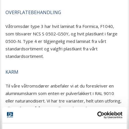
OVERFLATEBEHANDLING
Våtromsdør type 3 har hvit laminat fra Formica, F1040,
som tilsvarer NCS S 0502-G50Y, og hvit plastkant i farge
0500-N. Type 4 er tilgjengelig med laminat fra vårt
standardsortiment og valgfri plastkant fra vårt
standardsortiment.
KARM
Til våre våtromsdører anbefaler vi at du foreskriver en
aluminiumskarm som enten er pulverlakkert i RAL 9010
eller naturanodisert. Vi har tre varianter, helt uten utforing,
eller utforing på åpnings- eller anslagssiden.
Aluminiumskarmen kan ikke utfores på begge sider. Som
standard leveres våtromsdører uten terskel, men som