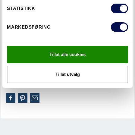
KATEGORIER
STATISTIKK
DESIGN
SMART
MARKEDSFØRING
TAGS
Tillat alle cookies
VÅTROMSDØRER
Tillat utvalg
LIKTE DU HVA DU LESTE?
DEL DETTE MED EN VENN