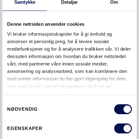
ekstrautstyr finnes 15 mm terskelplate eller 27 mm terskel
Samtykke
Detaljar
Om
med anslag, begge i naturanodisert aluminium.
Denne nettsiden anvender cookies
Det er også mulig å benytte stålkarm til våtromsdørene.
Vi bruker informasjonskapsler for å gi innhold og
annonser et personlig preg, for å levere sosiale
GLASSÅPNINGER
mediefunksjoner og for å analysere trafikken vår. Vi deler
dessuten informasjon om hvordan du bruker nettstedet
Våtromsdørene kan utstyres med glassåpning. Det er syv
vårt, med partnerne våre innen sosiale medier,
standard
glassåpninger som kan sees her.
annonsering og analysearbeid, som kan kombinere den
med annen informasjon du har gjort tilgjengelig for dem,
LETT VÅTROMSDØR
eller som de har samlet inn gjennom din bruk av
tjenestene deres.
For baderom i boliger hvor man kan forvente at døren
Consent
utsettes for ekstra fukt, er det
våtromsdør type 1
. Det er
NØDVENDIG
Selection
en lett innerdør med hvit laminat, aluminiumskant og
trekarm.
EGENSKAPER