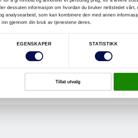
 for å gi innhold og annonser et personlig preg, for å levere sos
deler dessuten informasjon om hvordan du bruker nettstedet vårt,
LAST N
og analysearbeid, som kan kombinere den med annen informasjon d
 inn gjennom din bruk av tjenestene deres.
EGENSKAPER
STATISTIKK
EGENSKAPER
Tillat utvalg