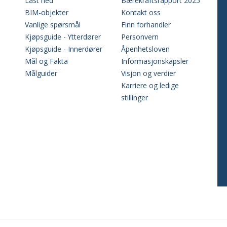
Last ned
Bærekraftsrapport 2025
BIM-objekter
Kontakt oss
Vanlige spørsmål
Finn forhandler
Kjøpsguide - Ytterdører
Personvern
Kjøpsguide - Innerdører
Åpenhetsloven
Mål og Fakta
Informasjonskapsler
Målguider
Visjon og verdier
Karriere og ledige
stillinger