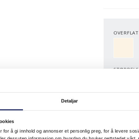
OVERFLATE
NCS S050
STØRRELS
Detaljar
H
ookies
 for å gi innhold og annonser et personlig preg, for å levere sos
LAST N
deler dessuten informasjon om hvordan du bruker nettstedet vårt,