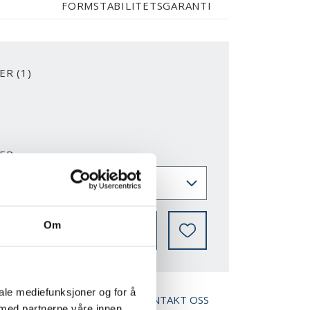
FORMSTABILITETSGARANTI
R (1)
2-Y
ER
Om
VOR KAN MAN KJØPE
iale mediefunksjoner og for å
ED BROSJYRE
KONTAKT OSS
 med partnerne våre innen