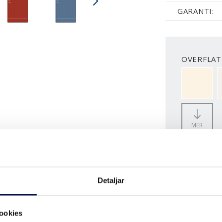
GARANTI:
OVERFLATE
NCS S050
MER
STØRRELS
Detaljar
H
ookies