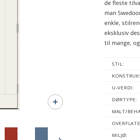
de fleste til
man Swedoors
enkle, stilre
eksklusiv des
til mange, og
STIL:
KONSTRUKS
U-VERDI:
DØRTYPE:
MALT/BEHA
OVERFLATE
MILJØ: