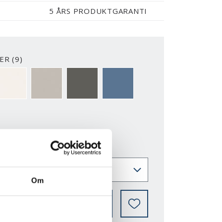
5 ÅRS PRODUKTGARANTI
R (9)
2-Y
NCS S0500-N
NCS S3502-Y
NCS S7000-N
NCS S5020-R90B
ER
Om
VOR KAN MAN KJØPE