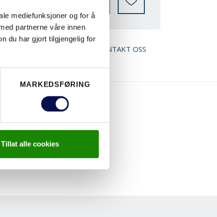
VOR KAN MAN KJØPE
iale mediefunksjoner og for å
 med partnerne våre innen
u har gjort tilgjengelig for
ED BROSJYRE
KONTAKT OSS
MARKEDSFØRING
Tillat alle cookies