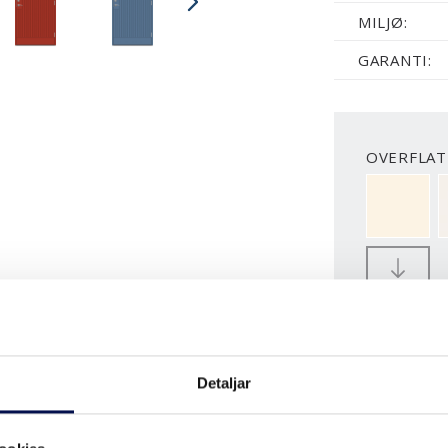
MILJØ:
GARANTI:
OVERFLATE
NCS S050
MER
STØRRELS
Detaljar