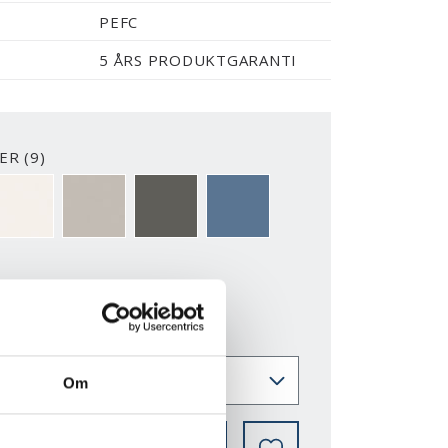
PEFC
5 ÅRS PRODUKTGARANTI
R (9)
2-Y
NCS S0500-N
NCS S3502-Y
NCS S7000-N
NCS S5020-R90B
ER
Om