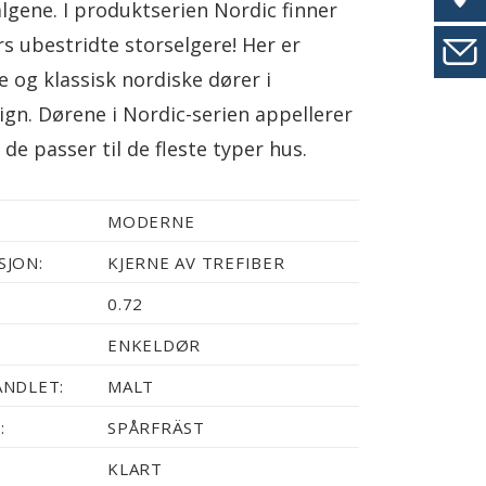
valgene. I produktserien Nordic finner
 ubestridte storselgere! Her er
ne og klassisk nordiske dører i
ign. Dørene i Nordic-serien appellerer
 de passer til de fleste typer hus.
MODERNE
JON:
KJERNE AV TREFIBER
0.72
ENKELDØR
NDLET:
MALT
:
SPÅRFRÄST
KLART