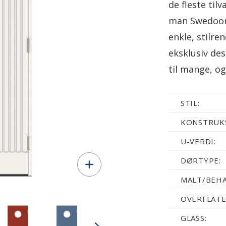
de fleste til
man Swedoors
enkle, stilre
eksklusiv des
til mange, og
STIL:
KONSTRUKS
U-VERDI:
DØRTYPE:
MALT/BEHA
OVERFLATE
GLASS: