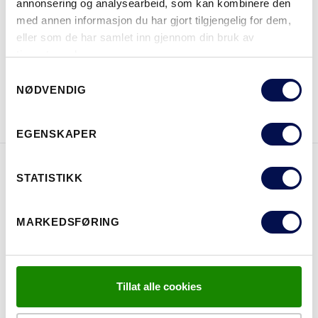
annonsering og analysearbeid, som kan kombinere den
med annen informasjon du har gjort tilgjengelig for dem,
HVOR KAN MAN KJØPE
eller som de har samlet inn gjennom din bruk av
tjenestene deres.
Consent
NØDVENDIG
Selection
LAST NED BROSJYRE
KONTAKT OSS
EGENSKAPER
STATISTIKK
EGENSKAPER
MARKEDSFØRING
Tillat alle cookies