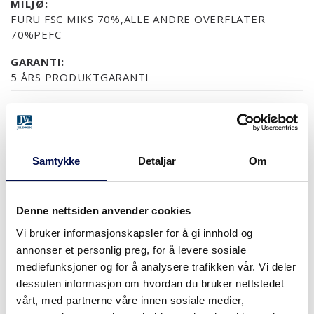
MILJØ:
FURU FSC MIKS 70%,ALLE ANDRE OVERFLATER
70%PEFC
GARANTI:
5 ÅRS PRODUKTGARANTI
OVERFLATER (10)
ASK SORT
ASK GRAFITT
ASK MALT
EIK RUSTIKK KLARLAKK
EIK RUSTIKK D
Samtykke
Detaljar
Om
Denne nettsiden anvender cookies
MER
Vi bruker informasjonskapsler for å gi innhold og
annonser et personlig preg, for å levere sosiale
STØRRELSER
mediefunksjoner og for å analysere trafikken vår. Vi deler
dessuten informasjon om hvordan du bruker nettstedet
vårt, med partnerne våre innen sosiale medier,