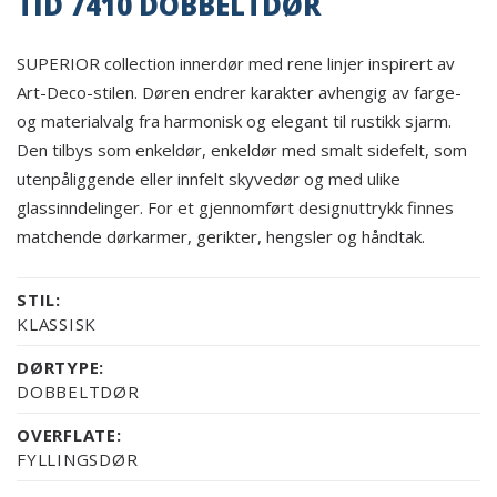
TID 7410 DOBBELTDØR
SUPERIOR collection innerdør med rene linjer inspirert av
Art-Deco-stilen. Døren endrer karakter avhengig av farge-
og materialvalg fra harmonisk og elegant til rustikk sjarm.
Den tilbys som enkeldør, enkeldør med smalt sidefelt, som
utenpåliggende eller innfelt skyvedør og med ulike
glassinndelinger. For et gjennomført designuttrykk finnes
matchende dørkarmer, gerikter, hengsler og håndtak.
STIL:
KLASSISK
DØRTYPE:
DOBBELTDØR
OVERFLATE:
FYLLINGSDØR