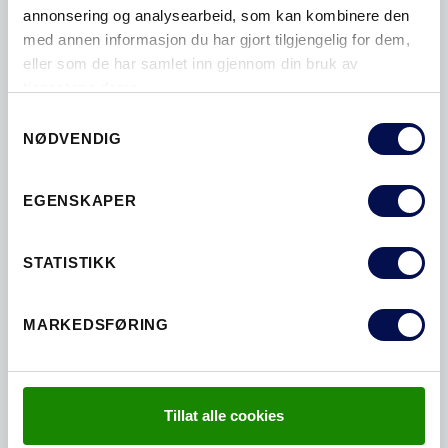
annonsering og analysearbeid, som kan kombinere den
med annen informasjon du har gjort tilgjengelig for dem,
eller som de har samlet inn gjennom din bruk av
tjenestene deres.
Consent
NØDVENDIG
Selection
EGENSKAPER
HOTELL FARRIS BAD LARVIK
STATISTIKK
Hotell Farris Bad stod ferdig våren 2009. Det er et
MARKEDSFØRING
svært eksklusivt hotel som rommer både en...
NORGE | HOTELL
Tillat alle cookies