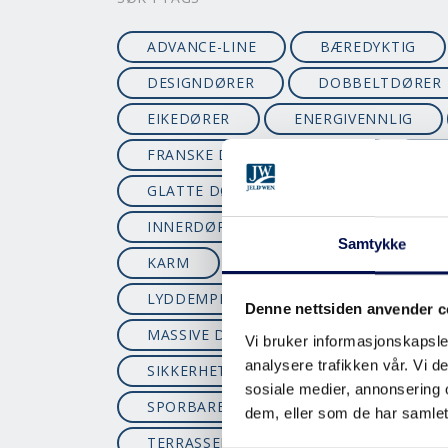
ADVANCE-LINE
BÆREDYKTIG
DESIGNDØRER
DOBBELTDØRER
EIKEDØRER
ENERGIVENNLIG
FRANSKE DØRER
FSC
FU
GLATTE DØRER
HÅNDTAK
INNERDØRER
INNGANGSDØRER
Samtykke
KARM
KJØKKENDØR
KLA
LYDDEMPENDE
LYDDØRER
Denne nettsiden anvender c
MASSIVE DØRER
MILJØ
M
Vi bruker informasjonskapsler
analysere trafikken vår. Vi 
SIKKERHETSDØRER
SIKKERHETS
sosiale medier, annonsering 
SPORBARE YTTERDØRER
STORM
dem, eller som de har samlet
TERRASSEDØR
TERSKEL