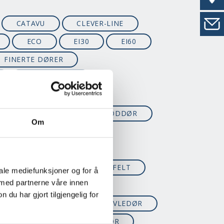
CATAVU
CLEVER-LINE
ECO
EI30
EI60
FINERTE DØRER
GLASSDØRER
R
INNBRUDD
NG
JUL
KALDBODDØR
Om
R
LISTEFRI
MALTE DØRER
PARDØRER
SIDEFELT
iale mediefunksjoner og for å
 med partnerne våre innen
SPESIALMÅL
u har gjort tilgjengelig for
ERIOR COLLECTION
TAVLEDØR
RIDER
WHITEBOARDDØR