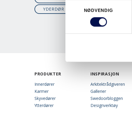
Consent
YDERDØR
YTTERDØR
YT
NØDVENDIG
Selection
PRODUKTER
INSPIRASJON
Innerdører
Arkitektrådgiveren
Karmer
Gallerier
Skyvedører
Swedoorbloggen
Ytterdører
Designverktøy