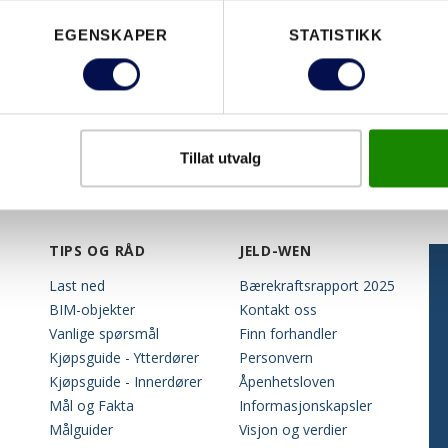
TERDØRER
YTTERDÖRR
EGENSKAPER
STATISTIKK
Tillat utvalg
TIPS OG RÅD
JELD-WEN
Last ned
Bærekraftsrapport 2025
BIM-objekter
Kontakt oss
Vanlige spørsmål
Finn forhandler
Kjøpsguide - Ytterdører
Personvern
Kjøpsguide - Innerdører
Åpenhetsloven
Mål og Fakta
Informasjonskapsler
Målguider
Visjon og verdier