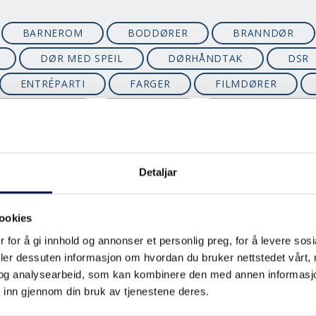
BARNEROM
BODDØRER
BRANNDØR
DØR MED SPEIL
DØRHÅNDTAK
DSR
ENTRÉPARTI
FARGER
FILMDØRER
LLDYBDEKARM
FUNKISHUS
FYLLINGSDØRER
HJEMMEKONTOR
HVITFARGER
HYTTEDØRE
INNGANGSPARTI
ISOLASJON
ISOLERI
Detaljar
SSISKE YTTERDØRER
KLIMA
LAVENERGIDØRE
LYDISOLERING
LYDREDUKSJON
MÅLE
ookies
ODERNE YTTERDØRER
MONTERE
OVERLYS
 for å gi innhold og annonser et personlig preg, for å levere sos
deler dessuten informasjon om hvordan du bruker nettstedet vårt,
YTTERDØRER
SKYVEDØRER
SMARTCLOSE
og analysearbeid, som kan kombinere den med annen informasjon d
STØYDEMPENDE
STØYDEMPING
SUP
 inn gjennom din bruk av tjenestene deres.
TREDØRER
U-VERDI
VARMBODDØR
V