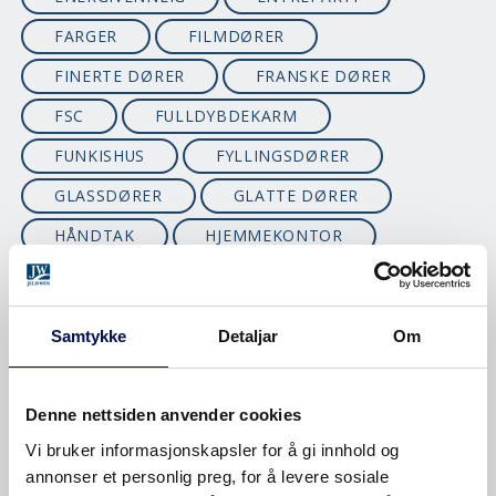
FARGER
FILMDØRER
FINERTE DØRER
FRANSKE DØRER
FSC
FULLDYBDEKARM
FUNKISHUS
FYLLINGSDØRER
GLASSDØRER
GLATTE DØRER
HÅNDTAK
HJEMMEKONTOR
HVITFARGER
HYTTEDØRER
INNBRUDD
INNERDØRER
Samtykke
Detaljar
Om
INNGANGSDØRER
INNGANGSPARTI
ISOLASJON
ISOLERING
JUL
Denne nettsiden anvender cookies
KALDBODDØR
KARM
Vi bruker informasjonskapsler for å gi innhold og
KJØKKENDØR
KLASSISKE YTTERDØRER
annonser et personlig preg, for å levere sosiale