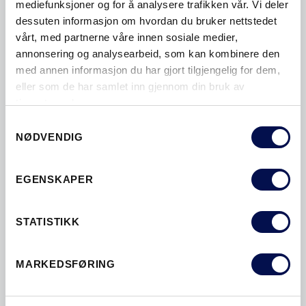
mediefunksjoner og for å analysere trafikken vår. Vi deler
KLIMA
LAVENERGIDØRER
dessuten informasjon om hvordan du bruker nettstedet
LISTEFRI
LYDDEMPENDE
vårt, med partnerne våre innen sosiale medier,
annonsering og analysearbeid, som kan kombinere den
LYDDØRER
LYDISOLERING
med annen informasjon du har gjort tilgjengelig for dem,
LYDREDUKSJON
MÅLE
eller som de har samlet inn gjennom din bruk av
tjenestene deres.
MALTE DØRER
MASSIVE DØRER
Consent
MILJØ
MODERNE YTTERDØRER
NØDVENDIG
Selection
MONTERE
OVERLYS
PARDØRER
EGENSKAPER
SIDEFELT
SIKKERHETSDØRER
SIKKERHETSYTTERDØRER
SKYVEDØRER
STATISTIKK
SMARTCLOSE
SPESIALMÅL
SPORBARE YTTERDØRER
STORM
MARKEDSFØRING
STØYDEMPENDE
STØYDEMPING