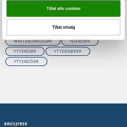
SUPERIOR COLLECTION
TAVLEDØR
Tillat alle cookies
TERRASSEDØR
TERSKEL
TREDØRER
U-VERDI
Tillat utvalg
VARMBODDØR
VRIDER
WHITEBOARDDØR
YDERDØR
YTTERDØR
YTTERDØRER
YTTERDÖRR
BROSJYRER