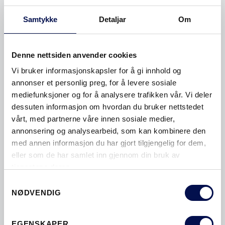
Samtykke
Detaljar
Om
Denne nettsiden anvender cookies
Vi bruker informasjonskapsler for å gi innhold og
annonser et personlig preg, for å levere sosiale
mediefunksjoner og for å analysere trafikken vår. Vi deler
ER DET IKKE PÅ TIDE Å GI DØRENE
dessuten informasjon om hvordan du bruker nettstedet
DEN OPPMERKSOMHETEN DE
vårt, med partnerne våre innen sosiale medier,
FORTJENER?
annonsering og analysearbeid, som kan kombinere den
med annen informasjon du har gjort tilgjengelig for dem,
Dører. De får sjelden mye oppmerksomhet. Men nå
eller som de har samlet inn gjennom din bruk av
er det på tide at dørene får ta plass og synes.
tjenestene deres.
Consent
DESIGN | ECO | LYD | LYS | SMART
NØDVENDIG
Selection
EGENSKAPER