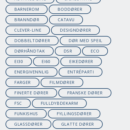
BARNEROM
BODDØRER
BRANNDØR
CATAVU
CLEVER-LINE
DESIGNDØRER
DOBBELTDØRER
DØR MED SPEIL
DØRHÅNDTAK
DSR
ECO
EI30
EI60
EIKEDØRER
ENERGIVENNLIG
ENTRÉPARTI
FARGER
FILMDØRER
FINERTE DØRER
FRANSKE DØRER
FSC
FULLDYBDEKARM
FUNKISHUS
FYLLINGSDØRER
GLASSDØRER
GLATTE DØRER