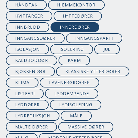
HÅNDTAK
HJEMMEKONTOR
HVITFARGER
HYTTEDØRER
INNBRUDD
INNERDØRER
INNGANGSDØRER
INNGANGSPARTI
ISOLASJON
ISOLERING
JUL
KALDBODDØR
KARM
KJØKKENDØR
KLASSISKE YTTERDØRER
KLIMA
LAVENERGIDØRER
LISTEFRI
LYDDEMPENDE
LYDDØRER
LYDISOLERING
LYDREDUKSJON
MÅLE
MALTE DØRER
MASSIVE DØRER
MILJØ
MODERNE YTTERDØRER