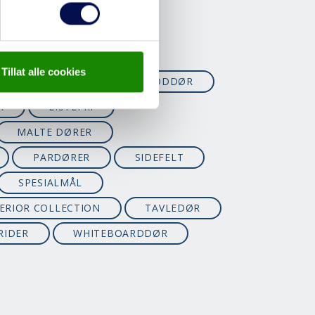
FINERTE DØRER
GLASSDØRER
R
INNBRUDD
Tillat alle cookies
NG
JUL
KALDBODDØR
R
LISTEFRI
MALTE DØRER
PARDØRER
SIDEFELT
SPESIALMÅL
ERIOR COLLECTION
TAVLEDØR
RIDER
WHITEBOARDDØR