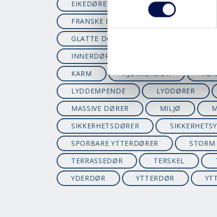
EIKEDØRER
ENERGIVENNLIG
FRANSKE DØRER
FSC
FU
GLATTE DØRER
HÅNDTAK
INNERDØRER
INNGANGSDØRER
KARM
KJØKKENDØR
KLA
LYDDEMPENDE
LYDDØRER
MASSIVE DØRER
MILJØ
M
SIKKERHETSDØRER
SIKKERHETS
SPORBARE YTTERDØRER
STORM
TERRASSEDØR
TERSKEL
YDERDØR
YTTERDØR
YT