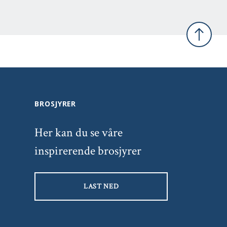
Tilbake t
BROSJYRER
Her kan du se våre
inspirerende brosjyrer
LAST NED