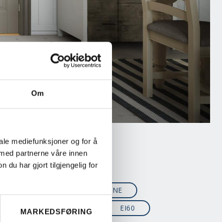
Om
iale mediefunksjoner og for å
 med partnerne våre innen
u har gjort tilgjengelig for
CATAVU
CLEVER-LINE
ECO
EI30
EI60
MARKEDSFØRING