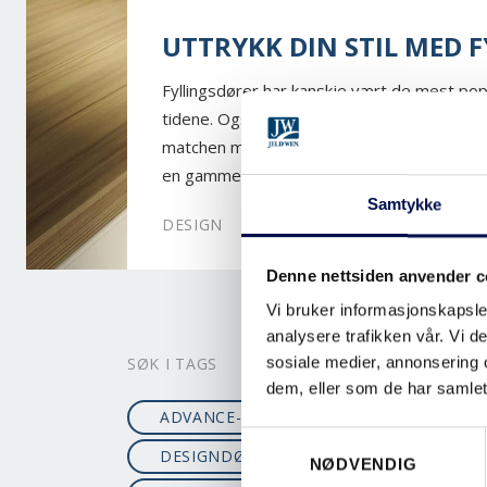
UTTRYKK DIN STIL MED 
Fyllingsdører har kanskje vært de mest p
tidene. Også i dag er de foretrukket av ma
matchen mellom tidløshet og allsidighet. 
en gammel bolig eller skal i gang med å bygg
Samtykke
DESIGN
Denne nettsiden anvender c
Vi bruker informasjonskapsler
analysere trafikken vår. Vi 
sosiale medier, annonsering 
SØK I TAGS
dem, eller som de har samlet
ADVANCE-LINE
BÆREDYKTIG
Consent
DESIGNDØRER
DOBBELTDØRER
NØDVENDIG
Selection