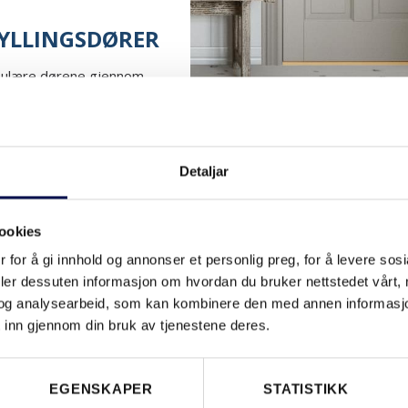
FYLLINGSDØRER
opulære dørene gjennom
nge for den perfekte
Uansett om du renoverer
e et...
Detaljar
ookies
 for å gi innhold og annonser et personlig preg, for å levere sos
deler dessuten informasjon om hvordan du bruker nettstedet vårt,
og analysearbeid, som kan kombinere den med annen informasjon d
 inn gjennom din bruk av tjenestene deres.
BARNEROM
BODDØRER
BRANNDØR
DØR MED SPEIL
DØRHÅNDTAK
DSR
EGENSKAPER
STATISTIKK