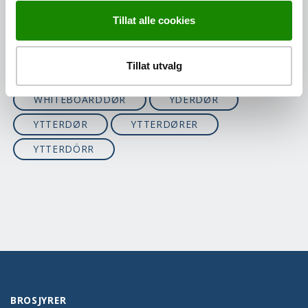
SUPERIOR COLLECTION
TAVLEDØR
Tillat alle cookies
TERRASSEDØR
TERSKEL
TREDØRER
U-VERDI
Tillat utvalg
VARMBODDØR
VRIDER
WHITEBOARDDØR
YDERDØR
YTTERDØR
YTTERDØRER
YTTERDÖRR
BROSJYRER