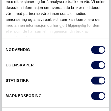
mediefunksjoner og for å analysere trafikken vår. Vi deler
KLIMA
LAVENERGIDØRER
dessuten informasjon om hvordan du bruker nettstedet
LISTEFRI
LYDDEMPENDE
vårt, med partnerne våre innen sosiale medier,
annonsering og analysearbeid, som kan kombinere den
LYDDØRER
LYDISOLERING
med annen informasjon du har gjort tilgjengelig for dem,
LYDREDUKSJON
MÅLE
eller som de har samlet inn gjennom din bruk av
tjenestene deres.
MALTE DØRER
MASSIVE DØRER
Consent
MILJØ
MODERNE YTTERDØRER
NØDVENDIG
Selection
MONTERE
OVERLYS
PARDØRER
EGENSKAPER
SIDEFELT
SIKKERHETSDØRER
SIKKERHETSYTTERDØRER
SKYVEDØRER
STATISTIKK
SMARTCLOSE
SPESIALMÅL
SPORBARE YTTERDØRER
STORM
MARKEDSFØRING
STØYDEMPENDE
STØYDEMPING