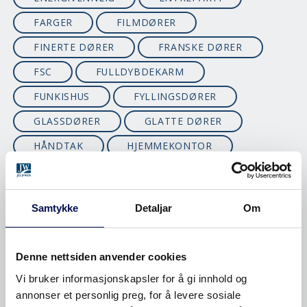
FARGER
FILMDØRER
FINERTE DØRER
FRANSKE DØRER
FSC
FULLDYBDEKARM
FUNKISHUS
FYLLINGSDØRER
GLASSDØRER
GLATTE DØRER
HÅNDTAK
HJEMMEKONTOR
HVITFARGER
HYTTEDØRER
INNBRUDD
INNERDØRER
Samtykke
Detaljar
Om
INNGANGSDØRER
INNGANGSPARTI
ISOLASJON
ISOLERING
JUL
Denne nettsiden anvender cookies
KALDBODDØR
KARM
Vi bruker informasjonskapsler for å gi innhold og
KJØKKENDØR
KLASSISKE YTTERDØRER
annonser et personlig preg, for å levere sosiale