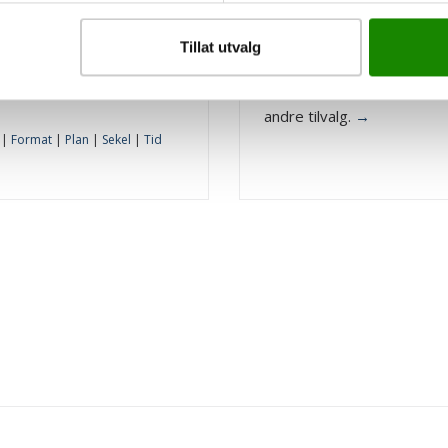
t eksklusive dører, laget
clever
-line
 kjærlighet for klassisk
Våre enkleste dører med 
Tillat utvalg
sign og førsteklasses
lett kjerne, som kun fås i
ndverk.
standard hvit samt uten
andre tilvalg.
→
|
Format
|
Plan
|
Sekel
|
Tid