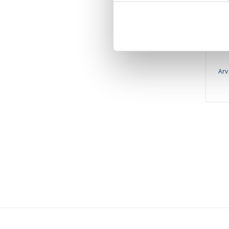
mes
med
de
hå
Arv