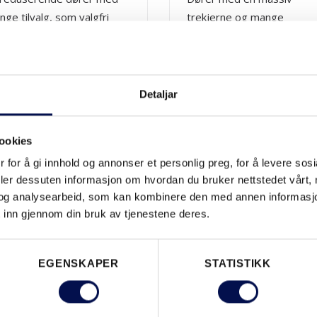
ge tilvalg, som valgfri
trekjerne og mange
ge, finer og skjulte
forskjelllige valgmuligheter
gsler.
både når det kommer til
modell, farge, glass,
hengsler, digitale lås og
mpact
|
Charisma
|
Craft
|
Stabl
Detaljar
klassifiseringer.
Stable Effect
|
Stable
ure
|
Unique
ookies
Classic
|
Nordic
|
Statement
|
V
ever
-line - dører med en
 for å gi innhold og annonser et personlig preg, for å levere sos
n
tere kjerne i valgfri farge,
deler dessuten informasjon om hvordan du bruker nettstedet vårt,
og analysearbeid, som kan kombinere den med annen informasjon d
er eller furu. Andre tilvalg
clever
-line
+
 inn gjennom din bruk av tjenestene deres.
ikke mulige.
Standarddører med en
lett kjerne, i flere forskjelll
designs og med tilvalg so
y
|
Easy
EGENSKAPER
STATISTIKK
farge, glass og digitale
ure
|
Purity
|
Style
|
Tradition
lås.
→
PERIOR
collection - Våre