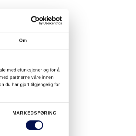
Om
isio
iale mediefunksjoner og for å
 med partnerne våre innen
u har gjort tilgjengelig for
ige
m
MARKEDSFØRING