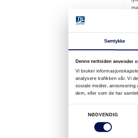
man
far
hen
Co
Samtykke
e
|
Nat
Denne nettsiden anvender c
cl
Vi bruker informasjonskapsler
let
analysere trafikken vår. Vi 
sosiale medier, annonsering 
fin
dem, eller som de har samlet
er 
Consent
Eas
NØDVENDIG
Selection
Nat
SU