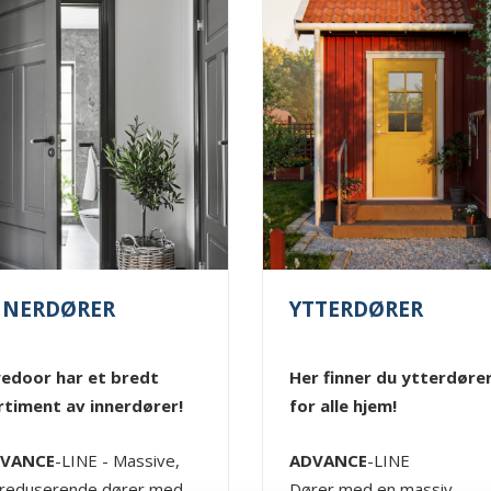
NNERDØRER
YTTERDØRER
edoor har et bredt
Her finner du ytterdøre
rtiment av innerdører!
for alle hjem!
VANCE
-LINE - Massive,
ADVANCE
-LINE
dreduserende dører med
Dører med en massiv