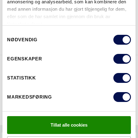
annonsering og analysearbeid, som kan kombinere den
HVOR KAN MAN KJØPE
med annen informasjon du har gjort tilgjengelig for dem,
eller som de har samlet inn gjennom din bruk av
tjenestene deres.
Consent
LAST NED BROSJYRE
KONTAKT OSS
NØDVENDIG
Selection
EGENSKAPER
EGENSKAPER
STATISTIKK
MARKEDSFØRING
Tillat alle cookies