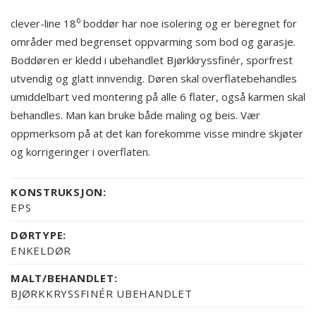
clever-line 18⁰ boddør har noe isolering og er beregnet for
områder med begrenset oppvarming som bod og garasje.
Boddøren er kledd i ubehandlet Bjørkkryssfinér, sporfrest
utvendig og glatt innvendig. Døren skal overflatebehandles
umiddelbart ved montering på alle 6 flater, også karmen skal
behandles. Man kan bruke både maling og beis. Vær
oppmerksom på at det kan forekomme visse mindre skjøter
og korrigeringer i overflaten.
KONSTRUKSJON:
EPS
DØRTYPE:
ENKELDØR
MALT/BEHANDLET:
BJØRKKRYSSFINÉR UBEHANDLET