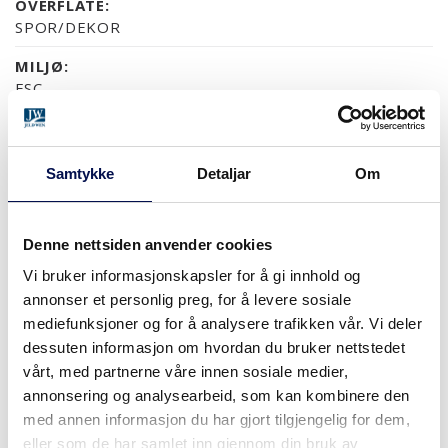
OVERFLATE:
SPOR/DEKOR
MILJØ:
FSC
GARANTI:
5 ÅRS PRODUKTGARANTI
Samtykke
Detaljar
Om
OVERFLATER (1)
Denne nettsiden anvender cookies
CONTENT.PRODUCT.SWATCH.FINISH.PINE
Vi bruker informasjonskapsler for å gi innhold og
annonser et personlig preg, for å levere sosiale
mediefunksjoner og for å analysere trafikken vår. Vi deler
dessuten informasjon om hvordan du bruker nettstedet
STØRRELSER
vårt, med partnerne våre innen sosiale medier,
annonsering og analysearbeid, som kan kombinere den
med annen informasjon du har gjort tilgjengelig for dem,
eller som de har samlet inn gjennom din bruk av