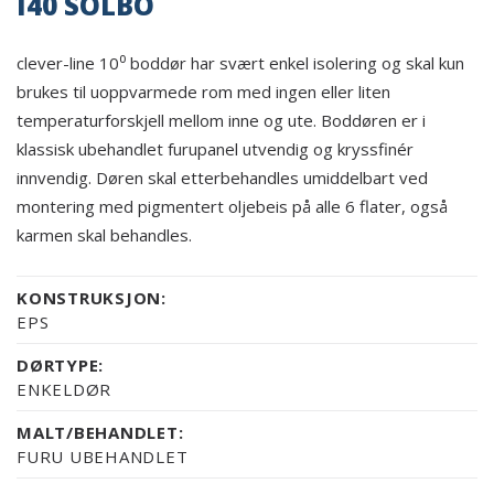
I40 SOLBO
clever-line 10⁰ boddør har svært enkel isolering og skal kun
brukes til uoppvarmede rom med ingen eller liten
temperaturforskjell mellom inne og ute. Boddøren er i
klassisk ubehandlet furupanel utvendig og kryssfinér
innvendig. Døren skal etterbehandles umiddelbart ved
montering med pigmentert oljebeis på alle 6 flater, også
karmen skal behandles.
KONSTRUKSJON:
EPS
DØRTYPE:
ENKELDØR
MALT/BEHANDLET:
FURU UBEHANDLET