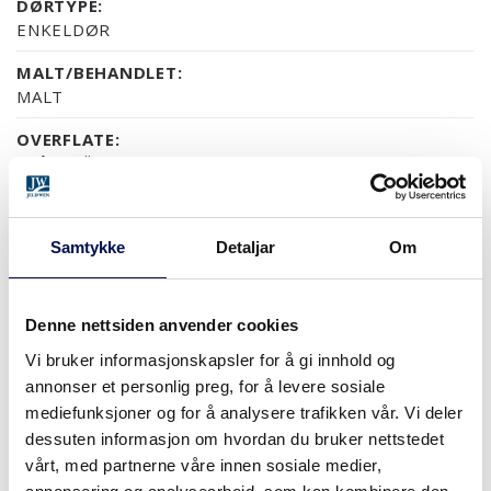
DØRTYPE:
ENKELDØR
MALT/BEHANDLET:
MALT
OVERFLATE:
SPÅRFRÄST
GLASS:
KLART
Samtykke
Detaljar
Om
MILJØ:
PEFC
Denne nettsiden anvender cookies
GARANTI:
Vi bruker informasjonskapsler for å gi innhold og
5 ÅRS PRODUKTGARANTI
annonser et personlig preg, for å levere sosiale
mediefunksjoner og for å analysere trafikken vår. Vi deler
dessuten informasjon om hvordan du bruker nettstedet
OVERFLATER (9)
vårt, med partnerne våre innen sosiale medier,