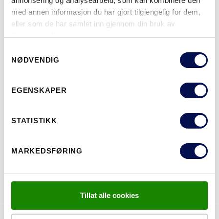
annonsering og analysearbeid, som kan kombinere den
NCS S0502-Y
NCS S0500-N
NCS S3502-Y
NCS S7000-N
NCS S5020-R9
med annen informasjon du har gjort tilgjengelig for dem,
eller som de har samlet inn gjennom din bruk av
tjenestene deres.
Consent
MER
NØDVENDIG
Selection
STØRRELSER
EGENSKAPER
STATISTIKK
HVOR KAN MAN KJØPE
MARKEDSFØRING
LAST NED BROSJYRE
KONTAKT OSS
Tillat alle cookies