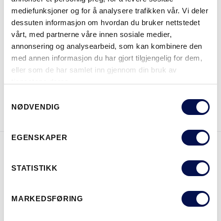
mediefunksjoner og for å analysere trafikken vår. Vi deler
dessuten informasjon om hvordan du bruker nettstedet
vårt, med partnerne våre innen sosiale medier,
annonsering og analysearbeid, som kan kombinere den
HVOR KAN MAN KJØPE
med annen informasjon du har gjort tilgjengelig for dem,
eller som de har samlet inn gjennom din bruk av
tjenestene deres.
Consent
LAST NED BROSJYRE
KONTAKT OSS
NØDVENDIG
Selection
EGENSKAPER
EGENSKAPER
STATISTIKK
MARKEDSFØRING