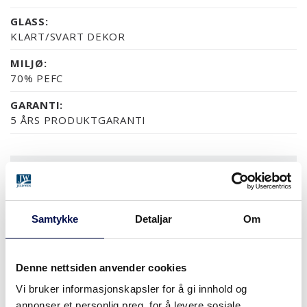
GLASS:
KLART/SVART DEKOR
MILJØ:
70% PEFC
GARANTI:
5 ÅRS PRODUKTGARANTI
OVERFLATER (10)
NESTEN ALLE NCS S OG RAL FARGER
EIK UBEHANDLET
EIK
VALNØTT UBEHANDLET
VALNØTT
Samtykke
Detaljar
Om
Denne nettsiden anvender cookies
MER
Vi bruker informasjonskapsler for å gi innhold og
STØRRELSER
annonser et personlig preg, for å levere sosiale